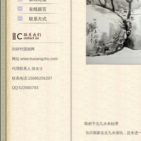
在线留言
联系方式
刘祥竹国画网
网址:
www.liuxiangzhu.com
代理联系人:徐女士
联系电话:15066256207
QQ:522680793
取材于北九水未始潭
当日画家去北九水游玩，还未进