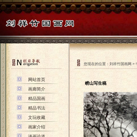
您现在的位置：
刘祥竹国画网
>
网站首页
崂山写生稿
画廊简介
精品国画
精品书法
文玩收藏
画家介绍
谈画论道