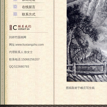
在线留言
联系方式
刘祥竹国画网
网址:
www.liuxiangzhu.com
代理联系人:徐女士
联系电话:15066256207
QQ:522680793
图稿取材于峨庄写生稿