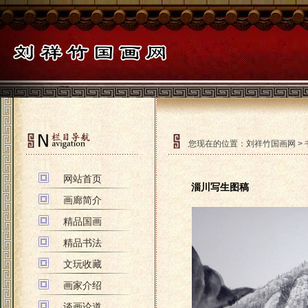
您现在的位置：
刘祥竹国画网
>
网站首页
淄川写生图稿
画廊简介
精品国画
精品书法
文玩收藏
画家介绍
谈画论道