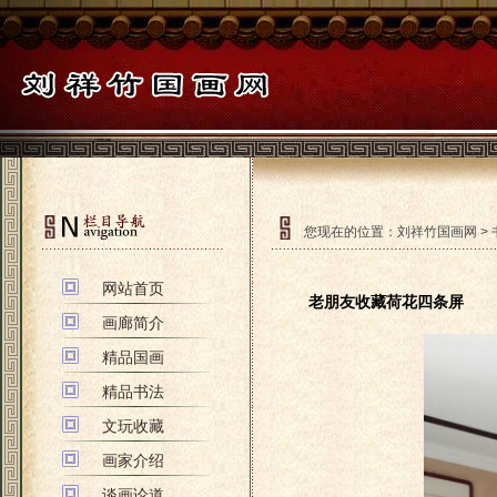
您现在的位置：
刘祥竹国画网
>
网站首页
老朋友收藏荷花四条屏
画廊简介
精品国画
精品书法
文玩收藏
画家介绍
谈画论道